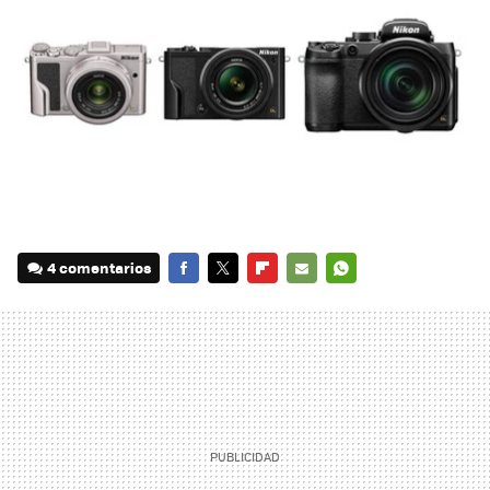
4 comentarios
FACEBOOK
TWITTER
FLIPBOARD
E-
WHATSAPP
MAIL