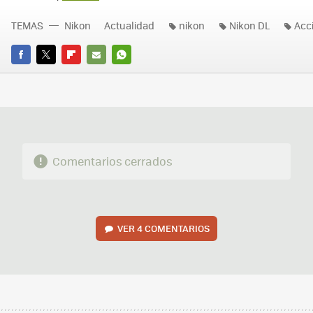
TEMAS
Nikon
Actualidad
nikon
Nikon DL
Acc
FACEBOOK
TWITTER
FLIPBOARD
E-
WHATSAPP
MAIL
Comentarios cerrados
VER
4 COMENTARIOS