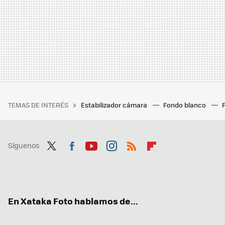
TEMAS DE INTERÉS
Estabilizador cámara
Fondo blanco
Síguenos
Twit
Fac
You
Inst
RSS
Flip
ter
ebo
tub
agr
boa
ok
e
am
rd
En Xataka Foto hablamos de...