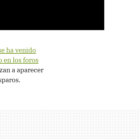
se ha venido
 en los foros
nzan a aparecer
sparos.