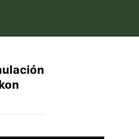
mulación
ikon