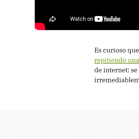
Es curioso qu
repitiendo una
de internet: s
irremediablem