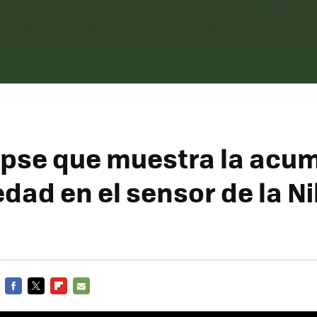
pse que muestra la acu
edad en el sensor de la N
FACEBOOK
TWITTER
FLIPBOARD
E-