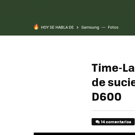
HOY SE HABLA DE
Samsung
Fotos
Time-La
de suci
D600
14 comentarios