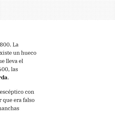
D800. La
existe un hueco
e lleva el
00, las
rda
.
 escéptico con
 que era falso
 manchas