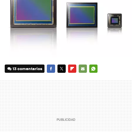
13 comentarios
FACEBOOK
TWITTER
FLIPBOARD
E-
WHATSAPP
MAIL