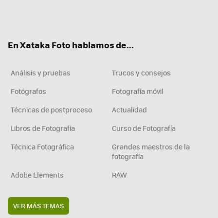
Twit
Fac
You
Inst
RSS
Flip
ter
ebo
tub
agr
boa
ok
e
am
rd
En Xataka Foto hablamos de...
Análisis y pruebas
Trucos y consejos
Fotógrafos
Fotografía móvil
Técnicas de postproceso
Actualidad
Libros de Fotografía
Curso de Fotografía
Técnica Fotográfica
Grandes maestros de la
fotografía
Adobe Elements
RAW
VER MÁS TEMAS