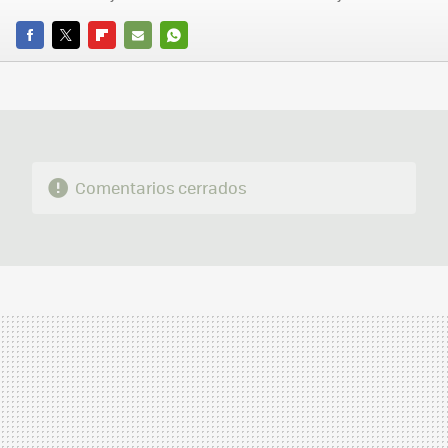
FACEBOOK
TWITTER
FLIPBOARD
E-
WHATSAPP
MAIL
Comentarios cerrados