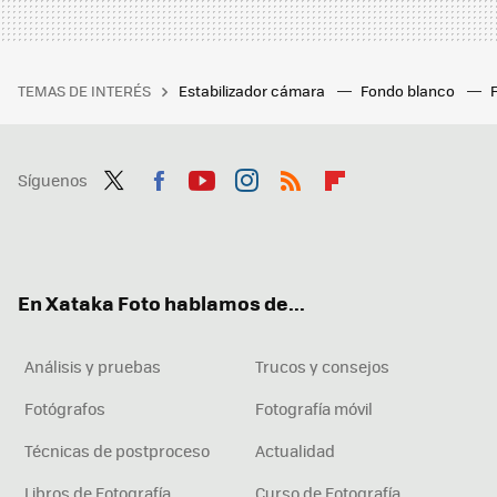
TEMAS DE INTERÉS
Estabilizador cámara
Fondo blanco
Síguenos
Twit
Fac
You
Inst
RSS
Flip
ter
ebo
tub
agr
boa
ok
e
am
rd
En Xataka Foto hablamos de...
Análisis y pruebas
Trucos y consejos
Fotógrafos
Fotografía móvil
Técnicas de postproceso
Actualidad
Libros de Fotografía
Curso de Fotografía