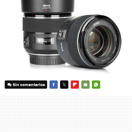
Sin comentarios
FACEBOOK
TWITTER
FLIPBOARD
E-
WHATSAPP
MAIL