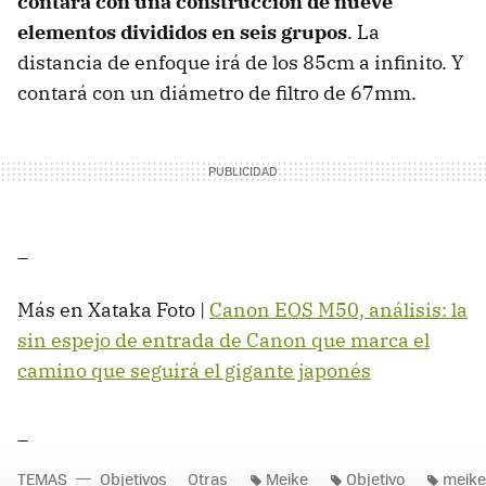
contará con una construcción de nueve
elementos divididos en seis grupos
. La
distancia de enfoque irá de los 85cm a infinito. Y
contará con un diámetro de filtro de 67mm.
_
Más en Xataka Foto |
Canon EOS M50, análisis: la
sin espejo de entrada de Canon que marca el
camino que seguirá el gigante japonés
_
TEMAS
Objetivos
Otras
Meike
Objetivo
meike