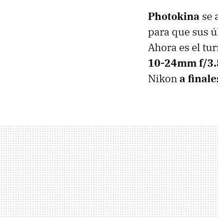
Photokina
se 
para que sus ú
Ahora es el tu
10-24mm f/3.5
Nikon
a final