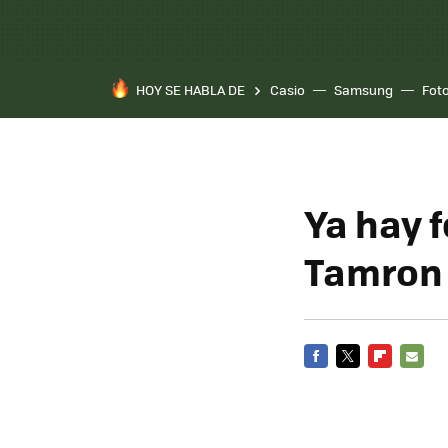
HOY SE HABLA DE
Casio
Samsung
Fot
Ya hay 
Tamron
FACEBOOK
TWITTER
FLIPBOARD
E-
MAIL