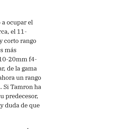
 a ocupar el
ca, el 11-
y corto rango
es más
a 10-20mm f4-
r, de la gama
 ahora un rango
s. Si Tamron ha
su predecesor,
ay duda de que