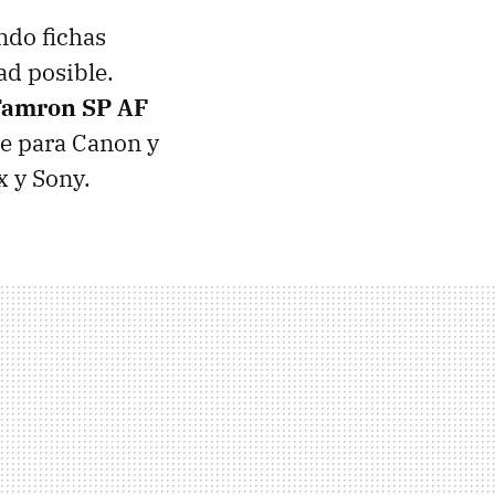
ndo fichas
ad posible.
amron SP AF
le para Canon y
x y Sony.