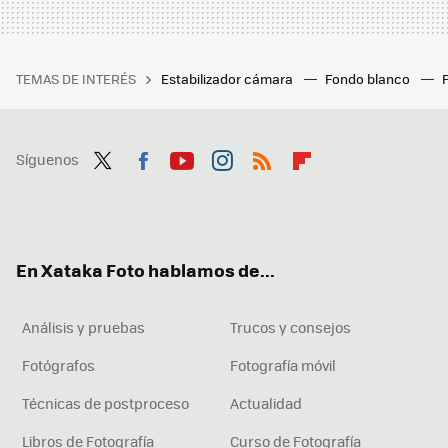
TEMAS DE INTERÉS
Estabilizador cámara
Fondo blanco
Síguenos
Twit
Fac
You
Inst
RSS
Flip
ter
ebo
tub
agr
boa
ok
e
am
rd
En Xataka Foto hablamos de...
Análisis y pruebas
Trucos y consejos
Fotógrafos
Fotografía móvil
Técnicas de postproceso
Actualidad
Libros de Fotografía
Curso de Fotografía