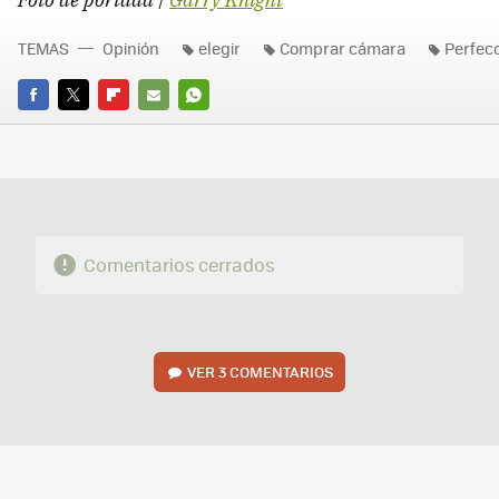
TEMAS
Opinión
elegir
Comprar cámara
Perfec
FACEBOOK
TWITTER
FLIPBOARD
E-
WHATSAPP
MAIL
Comentarios cerrados
VER
3 COMENTARIOS