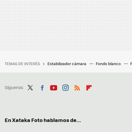
TEMAS DE INTERÉS
Estabilizador cámara
Fondo blanco
Síguenos
Twit
Fac
You
Inst
RSS
Flip
ter
ebo
tub
agr
boa
ok
e
am
rd
En Xataka Foto hablamos de...