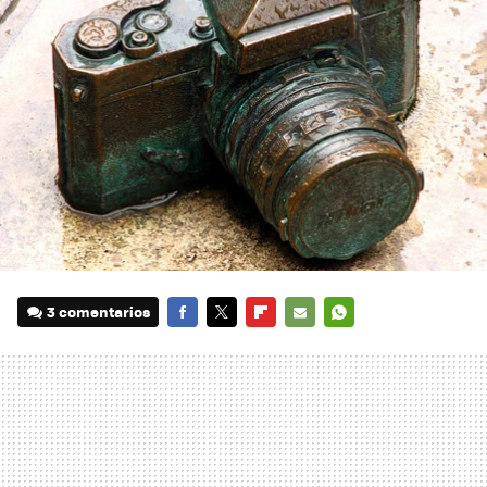
3 comentarios
FACEBOOK
TWITTER
FLIPBOARD
E-
WHATSAPP
MAIL