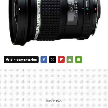
Sin comentarios
FACEBOOK
TWITTER
FLIPBOARD
E-
WHATSAPP
MAIL