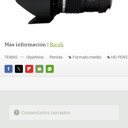
Más información |
Ricoh
TEMAS
Objetivos
Pentax
Formato medio
HD PENTA
FACEBOOK
TWITTER
FLIPBOARD
E-
WHATSAPP
MAIL
Comentarios cerrados