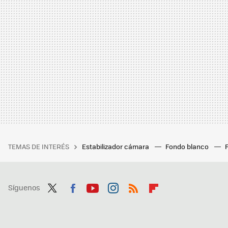
TEMAS DE INTERÉS
Estabilizador cámara
Fondo blanco
Síguenos
Twit
Fac
You
Inst
RSS
Flip
ter
ebo
tub
agr
boa