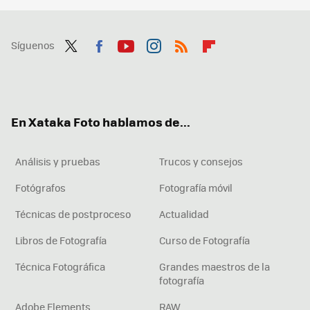
Síguenos
Twit
Fac
You
Inst
RSS
Flip
ter
ebo
tub
agr
boa
ok
e
am
rd
En Xataka Foto hablamos de...
Análisis y pruebas
Trucos y consejos
Fotógrafos
Fotografía móvil
Técnicas de postproceso
Actualidad
Libros de Fotografía
Curso de Fotografía
Técnica Fotográfica
Grandes maestros de la
fotografía
Adobe Elements
RAW