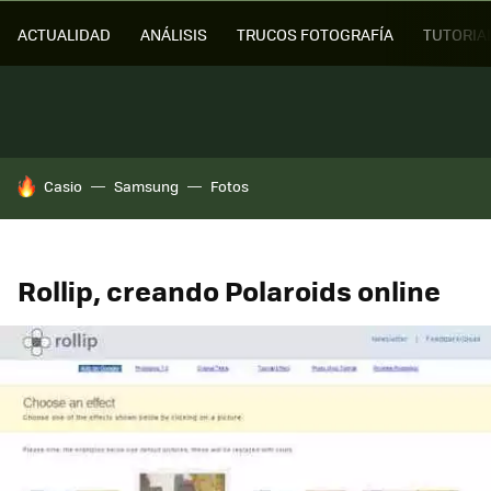
ACTUALIDAD
ANÁLISIS
TRUCOS FOTOGRAFÍA
TUTORIA
HOY SE HABLA DE
Casio
Samsung
Fotos
Rollip, creando Polaroids online