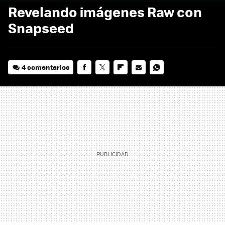
Revelando imágenes Raw con
Snapseed
4 comentarios
FACEBOOK
TWITTER
FLIPBOARD
E-
WHATSAPP
MAIL