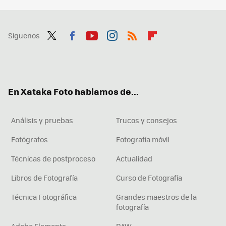
Síguenos
Twit
Fac
You
Inst
RSS
Flip
ter
ebo
tub
agr
boa
ok
e
am
rd
En Xataka Foto hablamos de...
Análisis y pruebas
Trucos y consejos
Fotógrafos
Fotografía móvil
Técnicas de postproceso
Actualidad
Libros de Fotografía
Curso de Fotografía
Técnica Fotográfica
Grandes maestros de la
fotografía
Adobe Elements
RAW