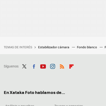
TEMAS DE INTERÉS
Estabilizador cámara
Fondo blanco
Síguenos
Twit
Fac
You
Inst
RSS
Flip
ter
ebo
tub
agr
boa
ok
e
am
rd
En Xataka Foto hablamos de...
Análisis y pruebas
Trucos y consejos