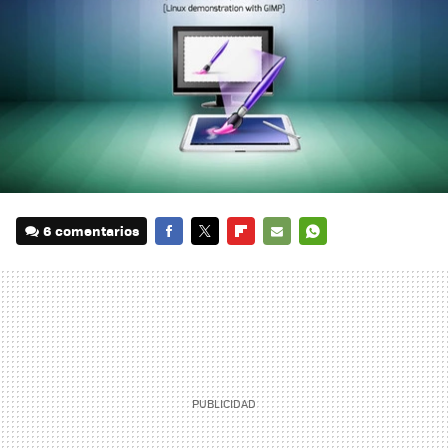
6 comentarios
FACEBOOK
TWITTER
FLIPBOARD
E-
WHATSAPP
MAIL