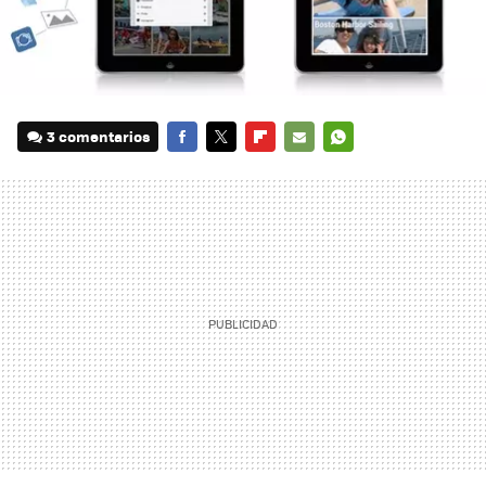
3 comentarios
FACEBOOK
TWITTER
FLIPBOARD
E-
WHATSAPP
MAIL