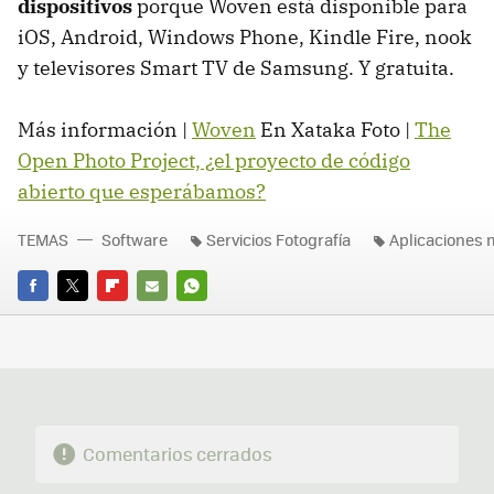
dispositivos
porque Woven está disponible para
iOS, Android, Windows Phone, Kindle Fire, nook
y televisores Smart TV de Samsung. Y gratuita.
Más información |
Woven
En Xataka Foto |
The
Open Photo Project, ¿el proyecto de código
abierto que esperábamos?
TEMAS
Software
Servicios Fotografía
Aplicaciones 
FACEBOOK
TWITTER
FLIPBOARD
E-
WHATSAPP
MAIL
Comentarios cerrados