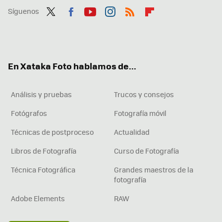
Síguenos
Twit
Fac
You
Inst
RSS
Flip
ter
ebo
tub
agr
boa
ok
e
am
rd
En Xataka Foto hablamos de...
Análisis y pruebas
Trucos y consejos
Fotógrafos
Fotografía móvil
Técnicas de postproceso
Actualidad
Libros de Fotografía
Curso de Fotografía
Técnica Fotográfica
Grandes maestros de la
fotografía
Adobe Elements
RAW