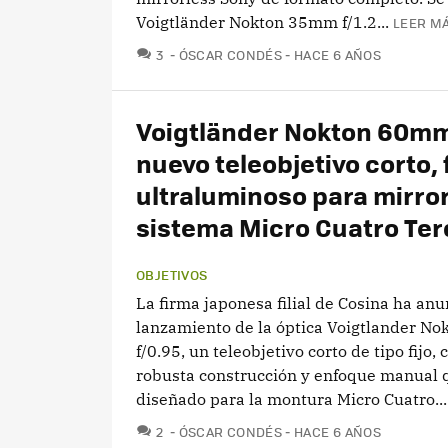
Voigtländer Nokton 35mm f/1.2...
LEER MÁ
COMENTARIOS
3
ÓSCAR CONDÉS
HACE 6 AÑOS
Voigtländer Nokton 60mm
nuevo teleobjetivo corto, f
ultraluminoso para mirror
sistema Micro Cuatro Ter
OBJETIVOS
La firma japonesa filial de Cosina ha anu
lanzamiento de la óptica Voigtlander N
f/0.95, un teleobjetivo corto de tipo fijo,
robusta construcción y enfoque manual 
diseñado para la montura Micro Cuatro...
COMENTARIOS
2
ÓSCAR CONDÉS
HACE 6 AÑOS