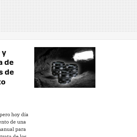
 y
a de
s de
to
pero hoy día
iento de una
manual para
trata de los