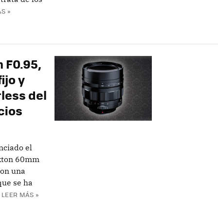
S »
 F0.95,
ijo y
less del
cios
nciado el
okton 60mm
 con una
que se ha
LEER MÁS »