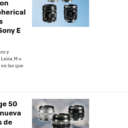
ron
herical
s
Sony E
ico y
 Leica M o
 en las que
ge 50
 nueva
s de