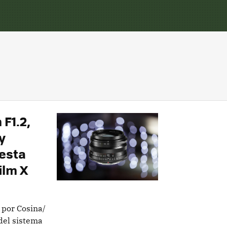
F1.2,
y
 esta
ilm X
 por Cosina/
del sistema