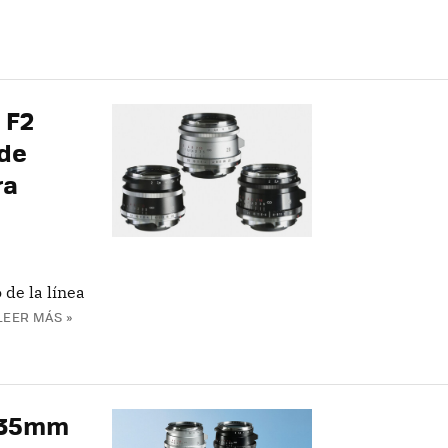
 F2
 de
ra
 de la línea
LEER MÁS »
r 35mm