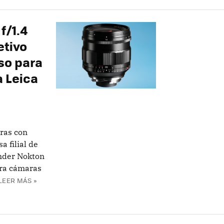
f/1.4
etivo
so para
 Leica
ras con
 filial de
ander Nokton
ara cámaras
LEER MÁS »