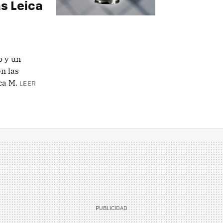
s Leica
o y un
n las
ca M.
LEER