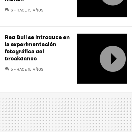
COMENTARIOS
6
HACE 15 AÑOS
Red Bull se introduce en
la experimentación
fotográfica del
breakdance
COMENTARIOS
5
HACE 15 AÑOS