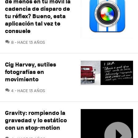
de menos en tu móvil la
cadencia de disparo de
tu réflex? Bueno, esta
aplicación tal vez te
consuele
COMENTARIOS
8
HACE 13 AÑOS
Cig Harvey, sutiles
fotografías en
movimiento
COMENTARIOS
4
HACE 13 AÑOS
Gravity: rompiendo la
gravedad y lo estático
con un stop-motion
COMENTARIOS