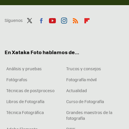
Síguenos
Twit
Fac
You
Inst
RSS
Flip
ter
ebo
tub
agr
boa
ok
e
am
rd
En Xataka Foto hablamos de...
Análisis y pruebas
Trucos y consejos
Fotógrafos
Fotografía móvil
Técnicas de postproceso
Actualidad
Libros de Fotografía
Curso de Fotografía
Técnica Fotográfica
Grandes maestros de la
fotografía