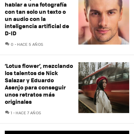
hablar a una fotografía
con tan solo un texto o
un audio con la
inteligencia artificial de
D-ID
COMENTARIOS
0
HACE 5 AÑOS
‘Lotus flower’, mezclando
los talentos de Nick
Salazar y Eduardo
Asenjo para conseguir
unos retratos más
originales
COMENTARIOS
1
HACE 7 AÑOS