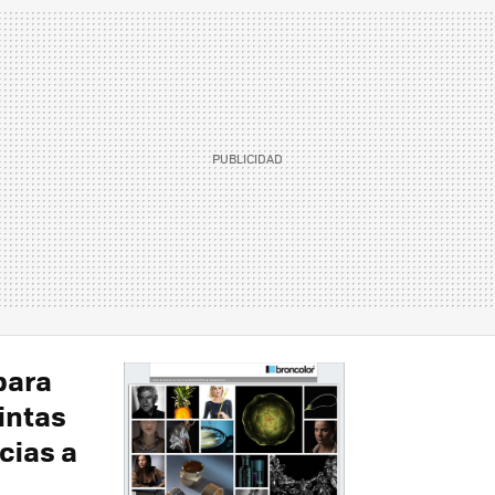
para
intas
cias a