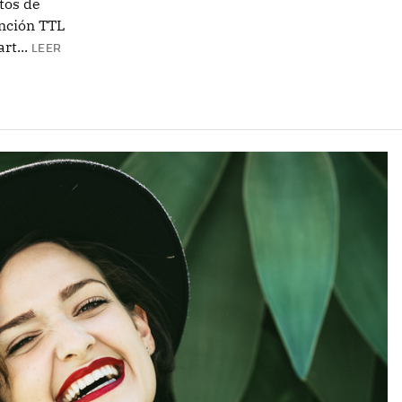
tos de
nción TTL
t...
LEER