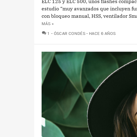
ELC 125 y ELC 500, unos flashes compac
estudio “muy avanzados que incluyen fu
con bloqueo manual, HSS, ventilador Smar
MÁS »
COMENTARIOS
1
ÓSCAR CONDÉS
HACE 6 AÑOS