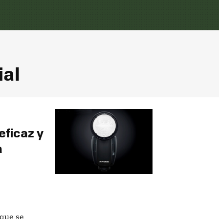
ial
eficaz y
a
 que se