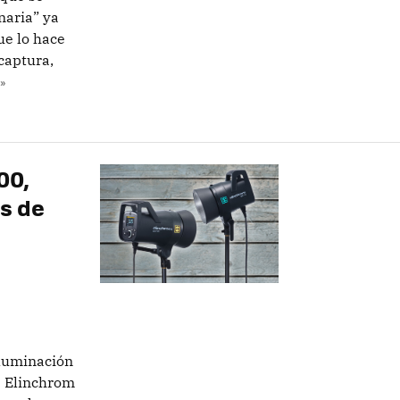
naria” ya
ue lo hace
captura,
»
00,
s de
iluminación
s Elinchrom