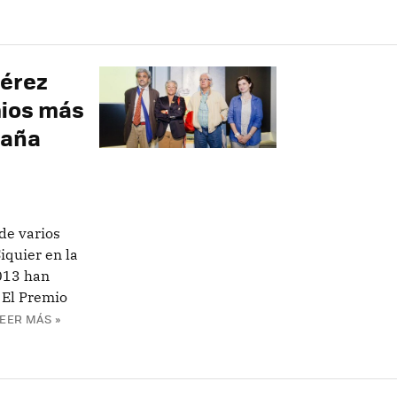
Pérez
mios más
paña
de varios
iquier en la
2013 han
 El Premio
EER MÁS »