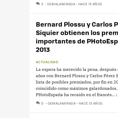
COMENTARIOS
3
GEMALAMIRADA
HACE 13 AÑOS
Bernard Plossu y Carlos 
Siquier obtienen los pre
importantes de PHotoEs
2013
ACTUALIDAD
La espera ha merecido la pena, después 
años con Bernard Plossu y Carlos Pérez S
lista de posibles premiados, por fin en 
coincidido como máximos galardonados.
PHotoEspaña ha recaído en el francés...
L
COMENTARIOS
0
GEMALAMIRADA
HACE 13 AÑOS