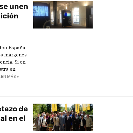
se unen
ición
PHotoEspaña
los márgenes
encia. Si en
stra en
EER MÁS »
etazo de
al en el