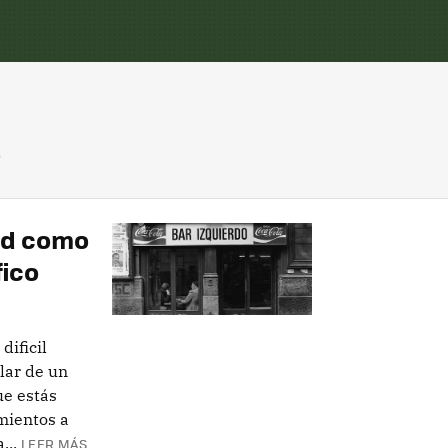
3
dad como
fico
dificil
lar de un
ue estás
mientos a
...
LEER MÁS