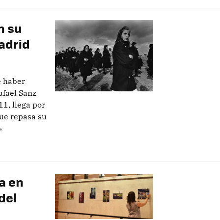
n su
adrid
e haber
afael Sanz
11, llega por
que repasa su
»
a en
del