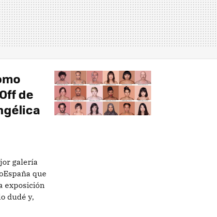
como
Off de
ngélica
jor galería
toEspaña que
la exposición
o dudé y,