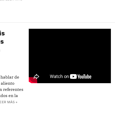
is
os
n
 hablar de
 aliento
n referentes
dos en la
EER MÁS »