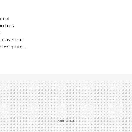
en el
o tres.
s
 aprovechar
fresquito....