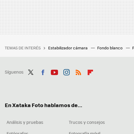
TEMAS DE INTERÉS
Estabilizador cámara
Fondo blanco
Síguenos
Twit
Fac
You
Inst
RSS
Flip
ter
ebo
tub
agr
boa
ok
e
am
rd
En Xataka Foto hablamos de...
Análisis y pruebas
Trucos y consejos
Fotógrafos
Fotografía móvil