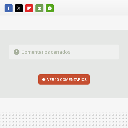
FACEBOOK
TWITTER
FLIPBOARD
E-
WHATSAPP
MAIL
Comentarios cerrados
VER
10 COMENTARIOS