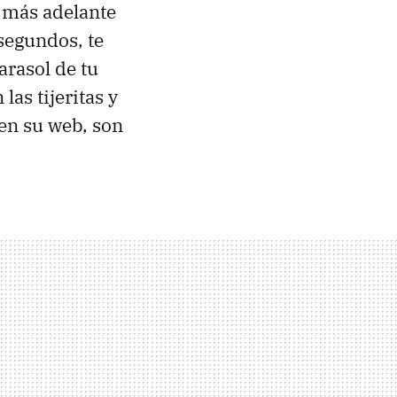
s más adelante
 segundos, te
rasol de tu
as tijeritas y
en su web, son