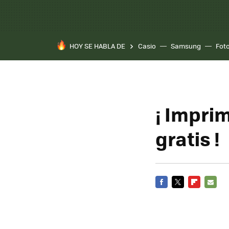
HOY SE HABLA DE
Casio
Samsung
Fot
¡ Imprim
gratis !
FACEBOOK
TWITTER
FLIPBOARD
E-
MAIL