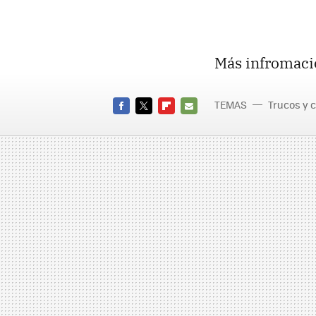
Más infromaci
TEMAS
Trucos y 
FACEBOOK
TWITTER
FLIPBOARD
E-
MAIL