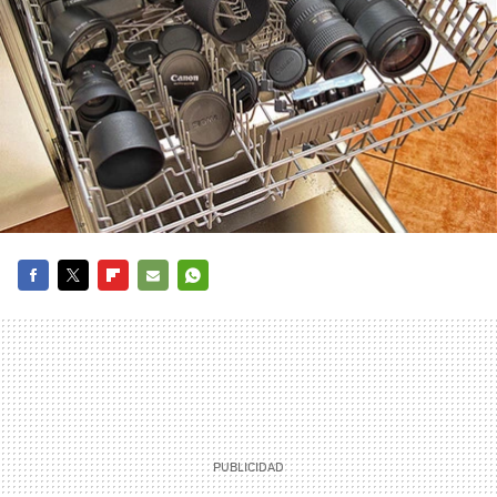
FACEBOOK
TWITTER
FLIPBOARD
E-
WHATSAPP
MAIL