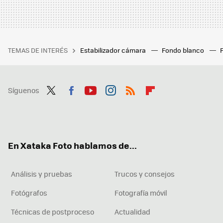
TEMAS DE INTERÉS
Estabilizador cámara
Fondo blanco
Síguenos
Twit
Fac
You
Inst
RSS
Flip
ter
ebo
tub
agr
boa
ok
e
am
rd
En Xataka Foto hablamos de...
Análisis y pruebas
Trucos y consejos
Fotógrafos
Fotografía móvil
Técnicas de postproceso
Actualidad