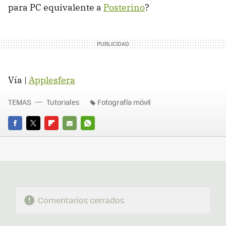
para PC equivalente a
Posterino
?
Vía |
Applesfera
TEMAS
Tutoriales
Fotografía móvil
FACEBOOK
TWITTER
FLIPBOARD
E-
WHATSAPP
MAIL
Comentarios cerrados