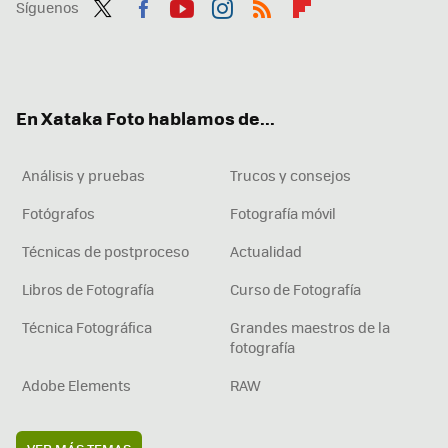
Síguenos
Twit
Fac
You
Inst
RSS
Flip
ter
ebo
tub
agr
boa
ok
e
am
rd
En Xataka Foto hablamos de...
Análisis y pruebas
Trucos y consejos
Fotógrafos
Fotografía móvil
Técnicas de postproceso
Actualidad
Libros de Fotografía
Curso de Fotografía
Técnica Fotográfica
Grandes maestros de la
fotografía
Adobe Elements
RAW