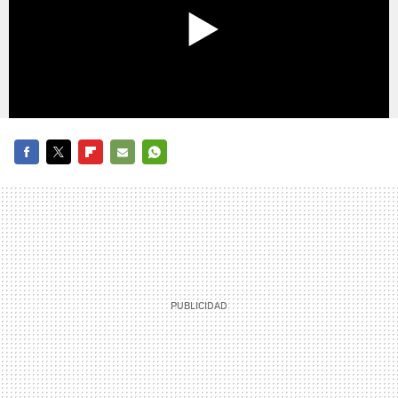
FACEBOOK
TWITTER
FLIPBOARD
E-
WHATSAPP
MAIL