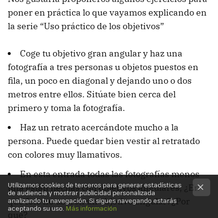
poner en práctica lo que vayamos explicando en
la serie “Uso práctico de los objetivos”
Coge tu objetivo gran angular y haz una
fotografía a tres personas u objetos puestos en
fila, un poco en diagonal y dejando uno o dos
metros entre ellos. Sitúate bien cerca del
primero y toma la fotografía.
Haz un retrato acercándote mucho a la
persona. Puede quedar bien vestir al retratado
con colores muy llamativos.
En esta entrada todas las fotografías menos
Utilizamos cookies de terceros para generar estadísticas
una están hechas con objetivos angulares, ¿En
de audiencia y mostrar publicidad personalizada
qué foto no usaron un objetivo angular?¿Por
analizando tu navegación. Si sigues navegando estarás
aceptando su uso.
Más información
qué?