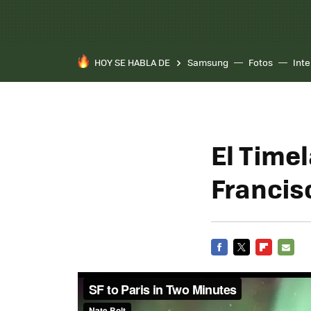
HOY SE HABLA DE
Samsung
Fotos
Inte
El Time
Francis
FACEBOOK
TWITTER
FLIPBOARD
E-
MAIL