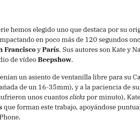
serie hemos elegido uno que destaca por su ori
compactando en poco más de 120 segundos onc
n Francisco
y
París
. Sus autores son Kate y Na
dio de vídeo
Beepshow
.
tenían un asiento de ventanilla libre para su 
pañada de un 16-35mm), y a la paciencia de s
sufrieron unos cuantos
clicks
por minuto), Kate 
s
que forman este trabajo, apoyándose puntua
iPhone.