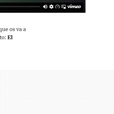
que os va a
to:
El