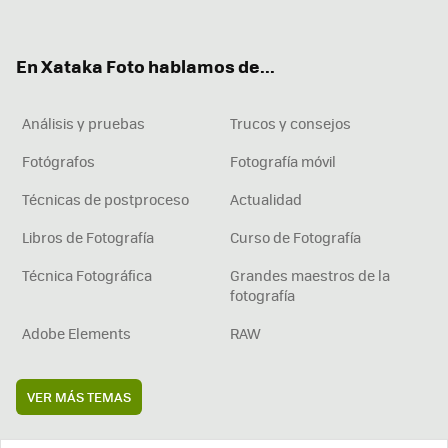
ter
ebo
tub
agr
boa
ok
e
am
rd
En Xataka Foto hablamos de...
Análisis y pruebas
Trucos y consejos
Fotógrafos
Fotografía móvil
Técnicas de postproceso
Actualidad
Libros de Fotografía
Curso de Fotografía
Técnica Fotográfica
Grandes maestros de la
fotografía
Adobe Elements
RAW
VER MÁS TEMAS