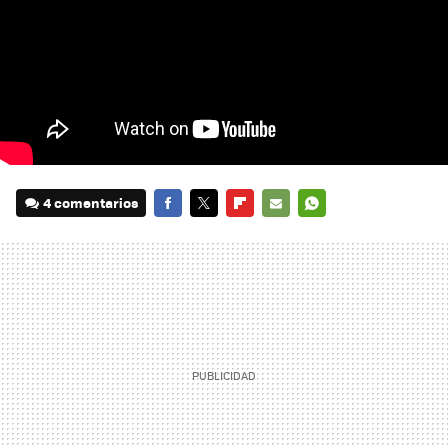
4 comentarios
FACEBOOK
TWITTER
FLIPBOARD
E-
WHATSAPP
MAIL