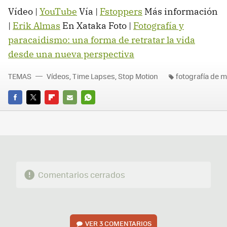
Vídeo |
YouTube
Vía |
Fstoppers
Más información
|
Erik Almas
En Xataka Foto |
Fotografía y
paracaidismo: una forma de retratar la vida
desde una nueva perspectiva
TEMAS
Vídeos, Time Lapses, Stop Motion
fotografía de 
FACEBOOK
TWITTER
FLIPBOARD
E-
WHATSAPP
MAIL
Comentarios cerrados
VER
3 COMENTARIOS