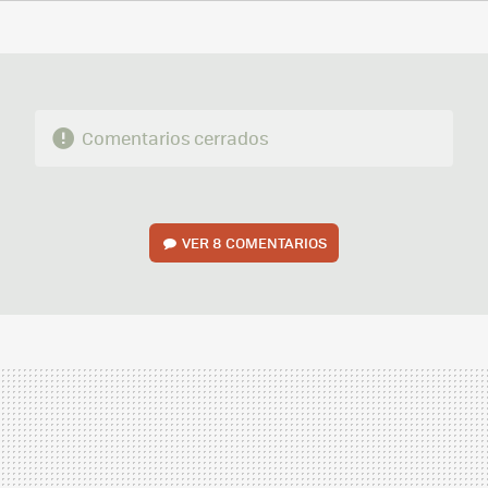
FACEBOOK
TWITTER
FLIPBOARD
E-
WHATSAPP
MAIL
Comentarios cerrados
VER
8 COMENTARIOS