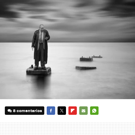
8 comentarios
FACEBOOK
TWITTER
FLIPBOARD
E-
WHATSAPP
MAIL