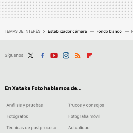
TEMAS DE INTERÉS
Estabilizador cámara
Fondo blanco
Síguenos
Twit
Fac
You
Inst
RSS
Flip
ter
ebo
tub
agr
boa
ok
e
am
rd
En Xataka Foto hablamos de...
Análisis y pruebas
Trucos y consejos
Fotógrafos
Fotografía móvil
Técnicas de postproceso
Actualidad