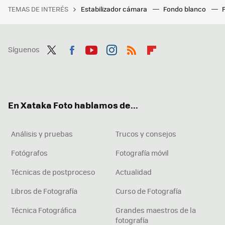
TEMAS DE INTERÉS
Estabilizador cámara
Fondo blanco
Síguenos
Twit
Fac
You
Inst
RSS
Flip
ter
ebo
tub
agr
boa
ok
e
am
rd
En Xataka Foto hablamos de...
Análisis y pruebas
Trucos y consejos
Fotógrafos
Fotografía móvil
Técnicas de postproceso
Actualidad
Libros de Fotografía
Curso de Fotografía
Técnica Fotográfica
Grandes maestros de la
fotografía