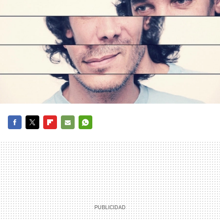
FACEBOOK
TWITTER
FLIPBOARD
E-
WHATSAPP
MAIL