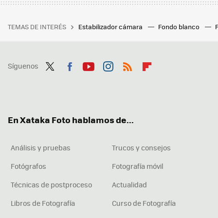
TEMAS DE INTERÉS
Estabilizador cámara
Fondo blanco
Síguenos
Twit
Fac
You
Inst
RSS
Flip
ter
ebo
tub
agr
boa
ok
e
am
rd
En Xataka Foto hablamos de...
Análisis y pruebas
Trucos y consejos
Fotógrafos
Fotografía móvil
Técnicas de postproceso
Actualidad
Libros de Fotografía
Curso de Fotografía