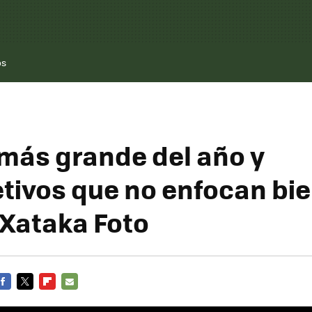
os
 más grande del año y
etivos que no enfocan bie
 Xataka Foto
FACEBOOK
TWITTER
FLIPBOARD
E-