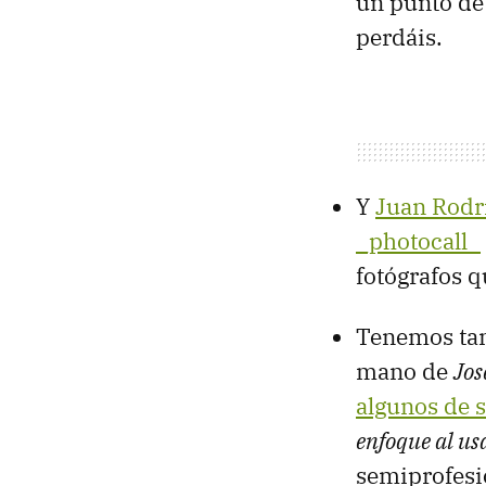
un punto de 
perdáis.
Y
Juan Rodrí
_photocall_
fotógrafos qu
Tenemos tamb
mano de
Jos
algunos de s
enfoque al us
semiprofesi