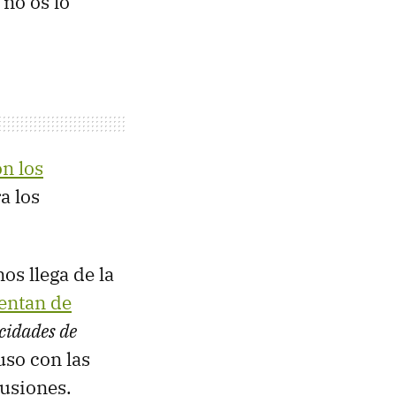
 no os lo
n los
a los
os llega de la
uentan de
cidades de
uso con las
usiones.