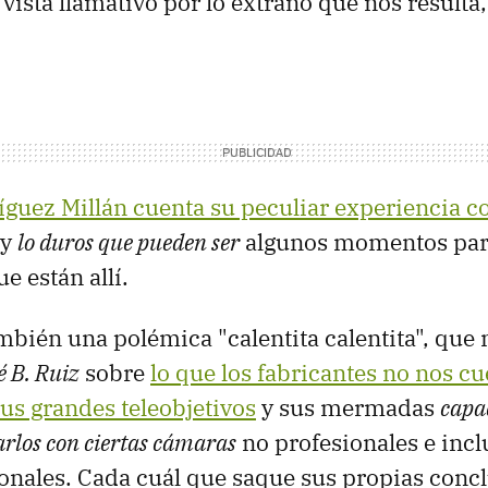
vista llamativo por lo extraño que nos resulta,
guez Millán cuenta su peculiar experiencia co
y
lo duros que pueden ser
algunos momentos par
e están allí.
ién una polémica "calentita calentita", que n
é B. Ruiz
sobre
lo que los fabricantes no nos c
us grandes teleobjetivos
y sus mermadas
capa
arlos con ciertas cámaras
no profesionales e incl
onales. Cada cuál que saque sus propias concl