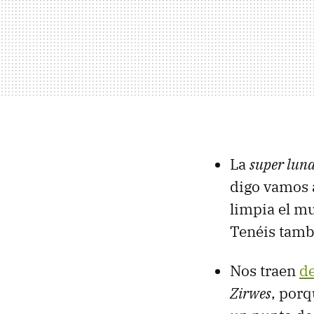
La
super lun
digo vamos a
limpia el mu
Tenéis tamb
Nos traen
d
Zirwes
, porq