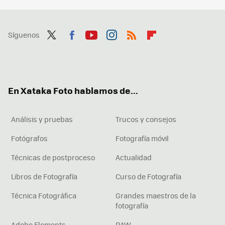
Síguenos
Twit
Fac
You
Inst
RSS
Flip
ter
ebo
tub
agr
boa
ok
e
am
rd
En Xataka Foto hablamos de...
Análisis y pruebas
Trucos y consejos
Fotógrafos
Fotografía móvil
Técnicas de postproceso
Actualidad
Libros de Fotografía
Curso de Fotografía
Técnica Fotográfica
Grandes maestros de la
fotografía
Adobe Elements
RAW