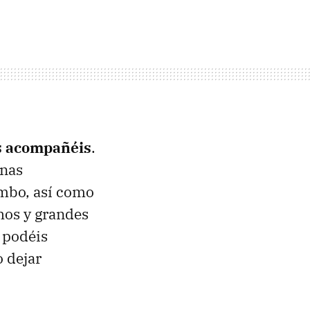
s acompañéis
.
unas
mbo, así como
hos y grandes
 podéis
 dejar