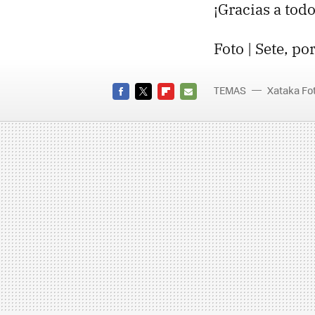
¡Gracias a todo
Foto | Sete, po
TEMAS
Xataka Fo
FACEBOOK
TWITTER
FLIPBOARD
E-
MAIL