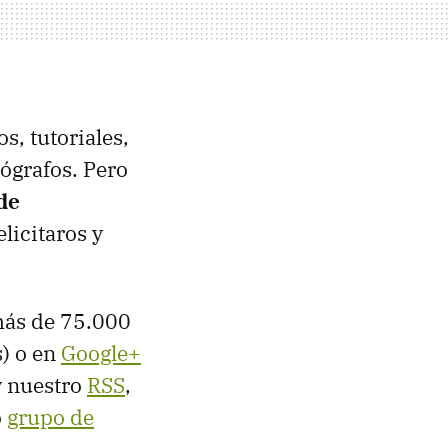
s, tutoriales,
ógrafos. Pero
de
elicitaros y
ás de 75.000
) o en
Google+
 nuestro
RSS
,
o
grupo de