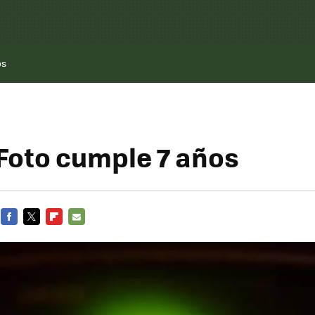
os
Foto cumple 7 años
FACEBOOK
TWITTER
FLIPBOARD
E-
MAIL