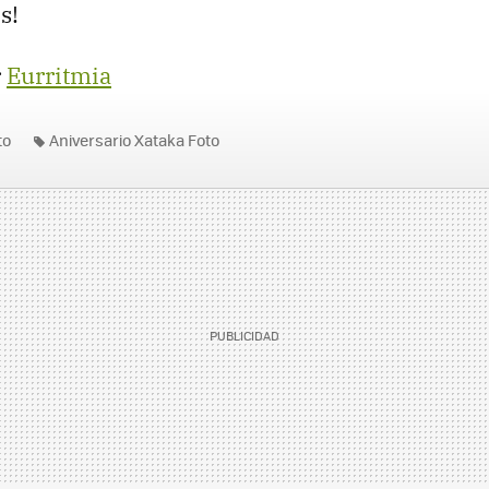
s!
r
Eurritmia
to
Aniversario Xataka Foto