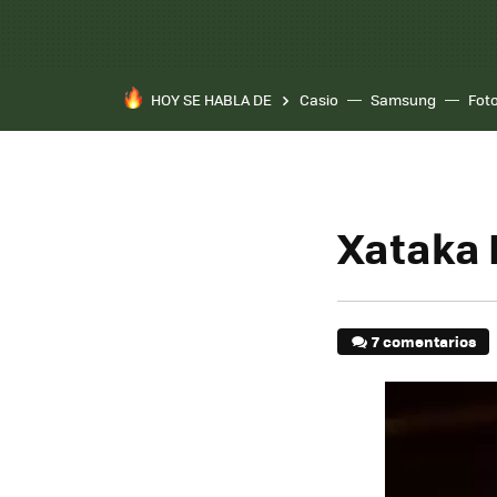
HOY SE HABLA DE
Casio
Samsung
Fot
Xataka 
7 comentarios