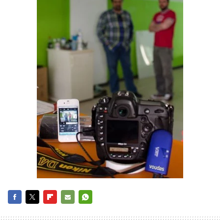
FACEBOOK
TWITTER
FLIPBOARD
E-
WHATSAPP