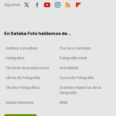
Síguenos
Twit
Fac
You
Inst
RSS
Flip
ter
ebo
tub
agr
boa
ok
e
am
rd
En Xataka Foto hablamos de...
Análisis y pruebas
Trucos y consejos
Fotógrafos
Fotografía móvil
Técnicas de postproceso
Actualidad
Libros de Fotografía
Curso de Fotografía
Técnica Fotográfica
Grandes maestros de la
fotografía
Adobe Elements
RAW