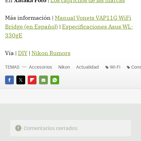
En
Xataka Foto
|
Los caprichos de las marcas
Más información |
Manual Vonets VAP11G WiFi
Bridge (en Español)
|
Especificaciones Asus WL-
330gE
Vía |
DIY
|
Nikon Rumors
TEMAS
Accesorios
Nikon
Actualidad
Wi-Fi
Cone
FACEBOOK
TWITTER
FLIPBOARD
E-
WHATSAPP
MAIL
Comentarios cerrados