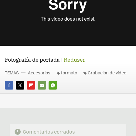
Fotografía de portada |
Reduser
TEMAS
Accesorios
formato
Grabación de vídeo
FACEBOOK
TWITTER
FLIPBOARD
E-
WHATSAPP
MAIL
Comentarios cerrados