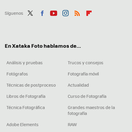
Síguenos
Twit
Fac
You
Inst
RSS
Flip
ter
ebo
tub
agr
boa
ok
e
am
rd
En Xataka Foto hablamos de...
Análisis y pruebas
Trucos y consejos
Fotógrafos
Fotografía móvil
Técnicas de postproceso
Actualidad
Libros de Fotografía
Curso de Fotografía
Técnica Fotográfica
Grandes maestros de la
fotografía
Adobe Elements
RAW