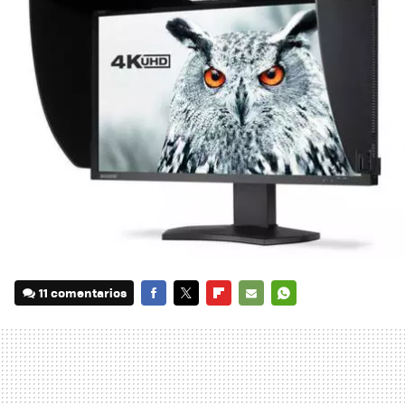
11 comentarios
FACEBOOK
TWITTER
FLIPBOARD
E-
WHATSAPP
MAIL