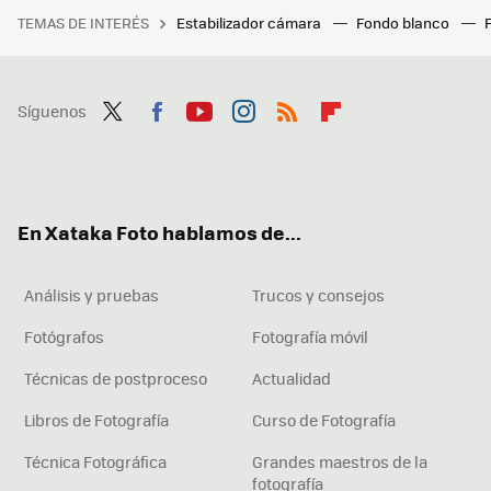
TEMAS DE INTERÉS
Estabilizador cámara
Fondo blanco
Síguenos
Twit
Fac
You
Inst
RSS
Flip
ter
ebo
tub
agr
boa
ok
e
am
rd
En Xataka Foto hablamos de...
Análisis y pruebas
Trucos y consejos
Fotógrafos
Fotografía móvil
Técnicas de postproceso
Actualidad
Libros de Fotografía
Curso de Fotografía
Técnica Fotográfica
Grandes maestros de la
fotografía