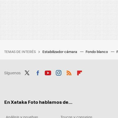
TEMAS DE INTERÉS
Estabilizador cámara
Fondo blanco
Síguenos
Twit
Fac
You
Inst
RSS
Flip
ter
ebo
tub
agr
boa
ok
e
am
rd
En Xataka Foto hablamos de...
Análisis y pruebas
Trucos y consejos