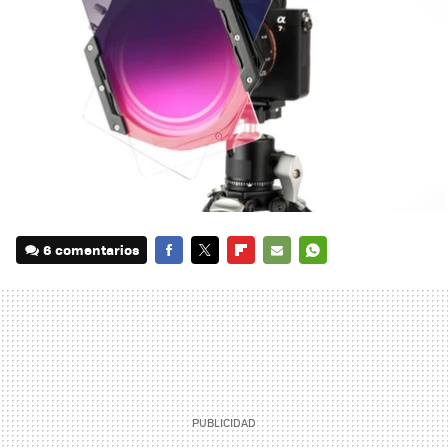
6 comentarios
FACEBOOK
TWITTER
FLIPBOARD
E-
WHATSAPP
MAIL