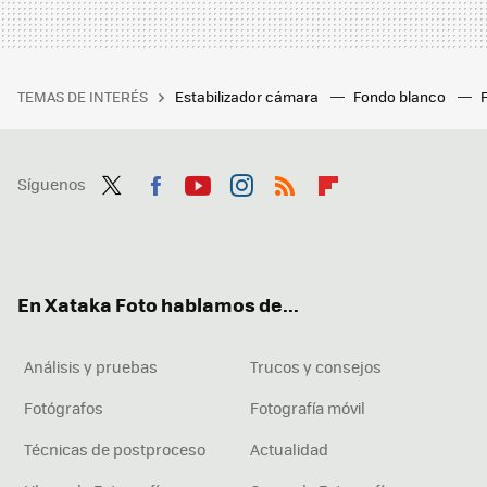
TEMAS DE INTERÉS
Estabilizador cámara
Fondo blanco
Síguenos
Twit
Fac
You
Inst
RSS
Flip
ter
ebo
tub
agr
boa
ok
e
am
rd
En Xataka Foto hablamos de...
Análisis y pruebas
Trucos y consejos
Fotógrafos
Fotografía móvil
Técnicas de postproceso
Actualidad