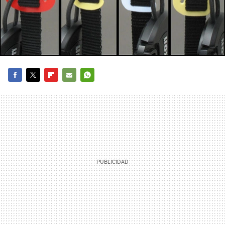
FACEBOOK
TWITTER
FLIPBOARD
E-
WHATSAPP
MAIL