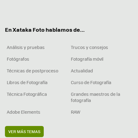
Twit
Fac
You
Inst
RSS
Flip
ter
ebo
tub
agr
boa
ok
e
am
rd
En Xataka Foto hablamos de...
Análisis y pruebas
Trucos y consejos
Fotógrafos
Fotografía móvil
Técnicas de postproceso
Actualidad
Libros de Fotografía
Curso de Fotografía
Técnica Fotográfica
Grandes maestros de la
fotografía
Adobe Elements
RAW
VER MÁS TEMAS