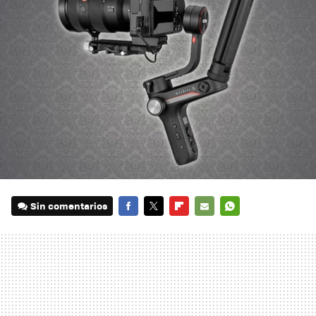
Sin comentarios
FACEBOOK
TWITTER
FLIPBOARD
E-
WHATSAPP
MAIL