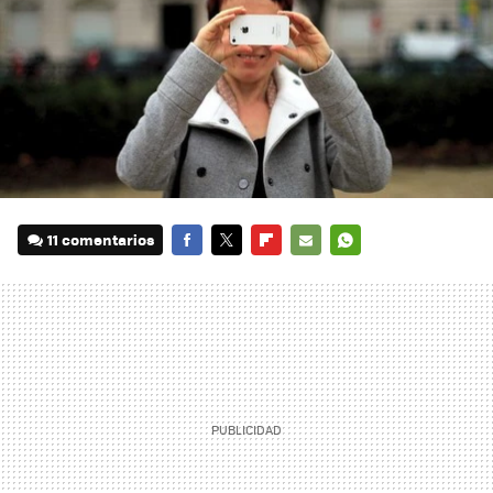
11 comentarios
FACEBOOK
TWITTER
FLIPBOARD
E-
WHATSAPP
MAIL