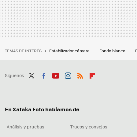
TEMAS DE INTERÉS
Estabilizador cámara
Fondo blanco
Síguenos
Twit
Fac
You
Inst
RSS
Flip
ter
ebo
tub
agr
boa
ok
e
am
rd
En Xataka Foto hablamos de...
Análisis y pruebas
Trucos y consejos