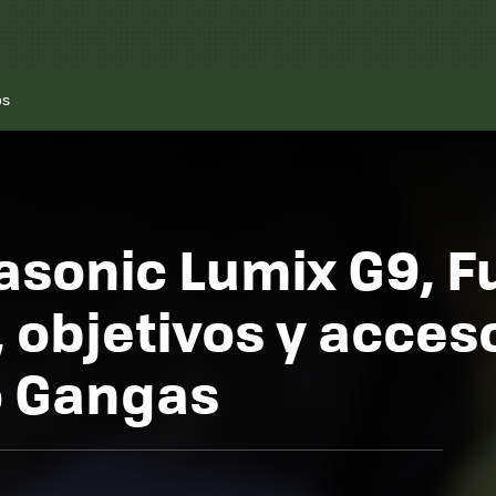
os
sonic Lumix G9, Fu
objetivos y acceso
o Gangas