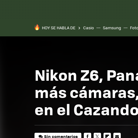
HOY SE HABLA DE
Casio
Samsung
Fot
Nikon Z6, Pana
más cámaras, 
en el Cazand
Sin comentarios