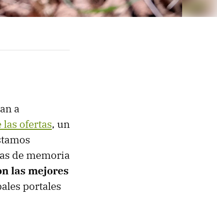
an a
 las ofertas
, un
stamos
etas de memoria
on las mejores
ales portales