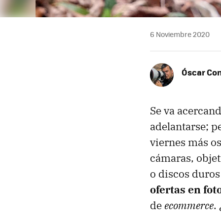
6 Noviembre 2020
Óscar Co
Se va acercand
adelantarse; 
viernes más o
cámaras, objet
o discos duros 
ofertas en fot
de
ecommerce
.