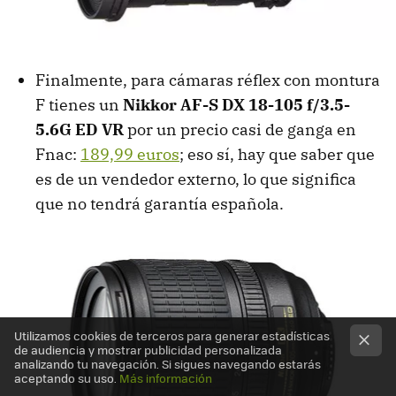
Finalmente, para cámaras réflex con montura
F tienes un
Nikkor AF-S DX 18-105 f/3.5-
5.6G ED VR
por un precio casi de ganga en
Fnac:
189,99 euros
; eso sí, hay que saber que
es de un vendedor externo, lo que significa
que no tendrá garantía española.
Utilizamos cookies de terceros para generar estadísticas
de audiencia y mostrar publicidad personalizada
analizando tu navegación. Si sigues navegando estarás
aceptando su uso.
Más información