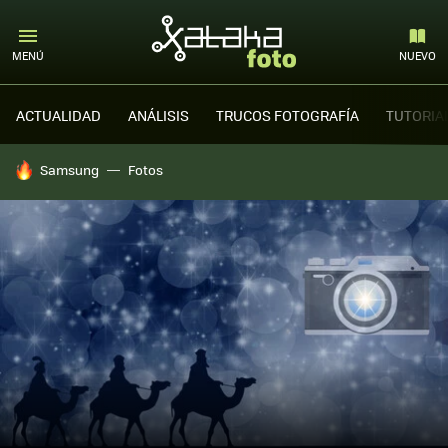
MENÚ
NUEVO
ACTUALIDAD
ANÁLISIS
TRUCOS FOTOGRAFÍA
TUTORIA
HOY SE HABLA DE
Samsung
Fotos