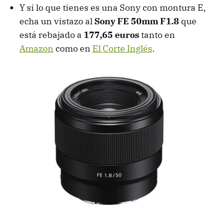
Y si lo que tienes es una Sony con montura E,
echa un vistazo al
Sony FE 50mm F1.8
que
está rebajado a
177,65 euros
tanto en
Amazon
como en
El Corte Inglés
.