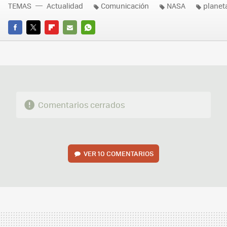
TEMAS
Actualidad
Comunicación
NASA
planet
FACEBOOK
TWITTER
FLIPBOARD
E-
WHATSAPP
MAIL
Comentarios cerrados
VER
10 COMENTARIOS