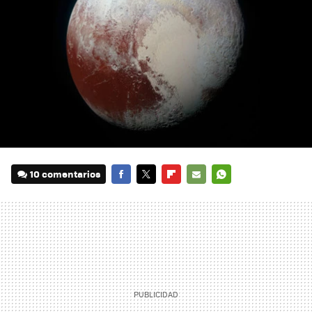
10 comentarios
FACEBOOK
TWITTER
FLIPBOARD
E-
WHATSAPP
MAIL