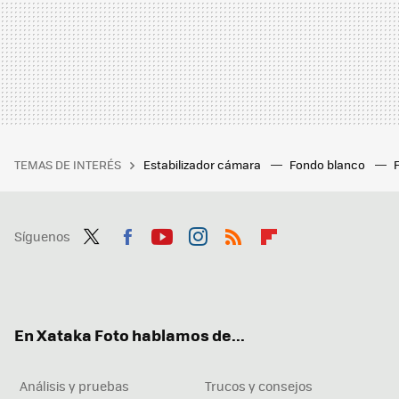
TEMAS DE INTERÉS
Estabilizador cámara
Fondo blanco
Síguenos
Twit
Fac
You
Inst
RSS
Flip
ter
ebo
tub
agr
boa
ok
e
am
rd
En Xataka Foto hablamos de...
Análisis y pruebas
Trucos y consejos