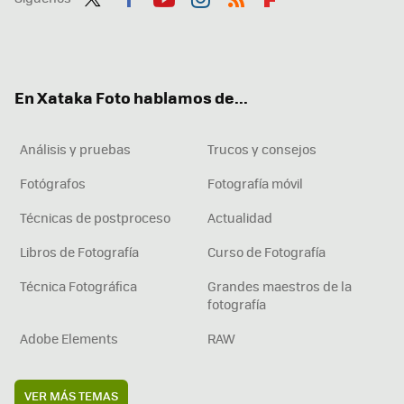
Twit
Fac
You
Inst
RSS
Flip
ter
ebo
tub
agr
boa
ok
e
am
rd
En Xataka Foto hablamos de...
Análisis y pruebas
Trucos y consejos
Fotógrafos
Fotografía móvil
Técnicas de postproceso
Actualidad
Libros de Fotografía
Curso de Fotografía
Técnica Fotográfica
Grandes maestros de la
fotografía
Adobe Elements
RAW
VER MÁS TEMAS