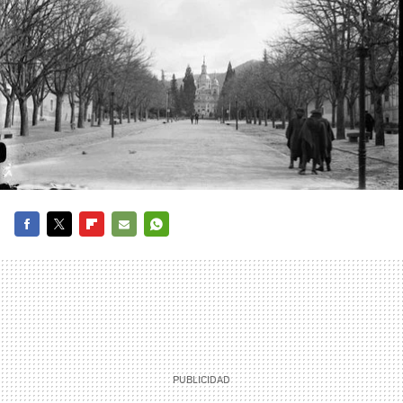
FACEBOOK
TWITTER
FLIPBOARD
E-
WHATSAPP
MAIL