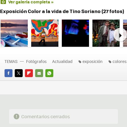
Ver galería completa »
Exposición Color a la vida de Tino Soriano (27 fotos)
Ne
TEMAS
Fotógrafos
Actualidad
exposición
colores
FACEBOOK
TWITTER
FLIPBOARD
E-
WHATSAPP
MAIL
Comentarios cerrados