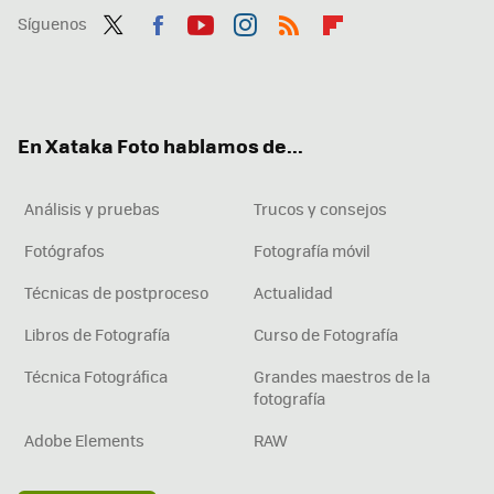
Síguenos
Twit
Fac
You
Inst
RSS
Flip
ter
ebo
tub
agr
boa
ok
e
am
rd
En Xataka Foto hablamos de...
Análisis y pruebas
Trucos y consejos
Fotógrafos
Fotografía móvil
Técnicas de postproceso
Actualidad
Libros de Fotografía
Curso de Fotografía
Técnica Fotográfica
Grandes maestros de la
fotografía
Adobe Elements
RAW