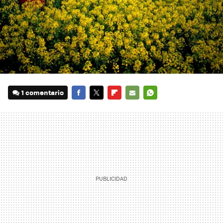
1 comentario
FACEBOOK
TWITTER
FLIPBOARD
E-
WHATSAPP
MAIL