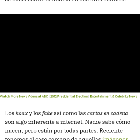
Watch More News Videos at ABC
|
2012 Presidential Election
|
Entertainment & Celebrity News
Los
hoax
y los
fake
así como las
cartas en cadena
son algo inherente a internet. Nadie sabe cómo
nacen, pero están por todas partes. Reciente
tenemos el caso cercano de aquellas
imágenes