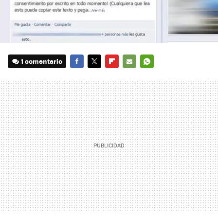
1 comentario
FACEBOOK
TWITTER
FLIPBOARD
E-
WHATSAPP
MAIL