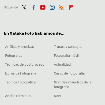
Síguenos
Twit
Fac
You
Inst
RSS
Flip
ter
ebo
tub
agr
boa
ok
e
am
rd
En Xataka Foto hablamos de...
Análisis y pruebas
Trucos y consejos
Fotógrafos
Fotografía móvil
Técnicas de postproceso
Actualidad
Libros de Fotografía
Curso de Fotografía
Técnica Fotográfica
Grandes maestros de la
fotografía
Adobe Elements
RAW