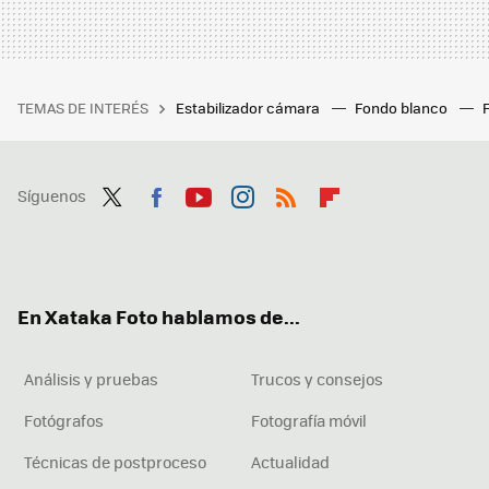
TEMAS DE INTERÉS
Estabilizador cámara
Fondo blanco
Síguenos
Twit
Fac
You
Inst
RSS
Flip
ter
ebo
tub
agr
boa
ok
e
am
rd
En Xataka Foto hablamos de...
Análisis y pruebas
Trucos y consejos
Fotógrafos
Fotografía móvil
Técnicas de postproceso
Actualidad