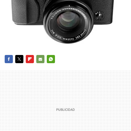
FACEBOOK
TWITTER
FLIPBOARD
E-
WHATSAPP
MAIL