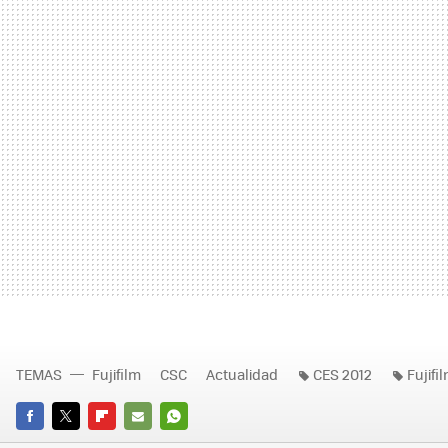
TEMAS
Fujifilm
CSC
Actualidad
CES 2012
Fujifi
FACEBOOK
TWITTER
FLIPBOARD
E-
WHATSAPP