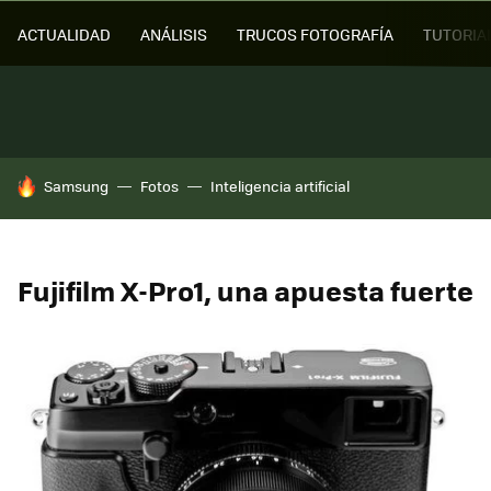
ACTUALIDAD
ANÁLISIS
TRUCOS FOTOGRAFÍA
TUTORIA
HOY SE HABLA DE
Samsung
Fotos
Inteligencia artificial
Fujifilm X-Pro1, una apuesta fuerte