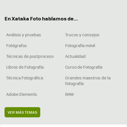
ter
ebo
tub
agr
boa
ok
e
am
rd
En Xataka Foto hablamos de...
Análisis y pruebas
Trucos y consejos
Fotógrafos
Fotografía móvil
Técnicas de postproceso
Actualidad
Libros de Fotografía
Curso de Fotografía
Técnica Fotográfica
Grandes maestros de la
fotografía
Adobe Elements
RAW
VER MÁS TEMAS