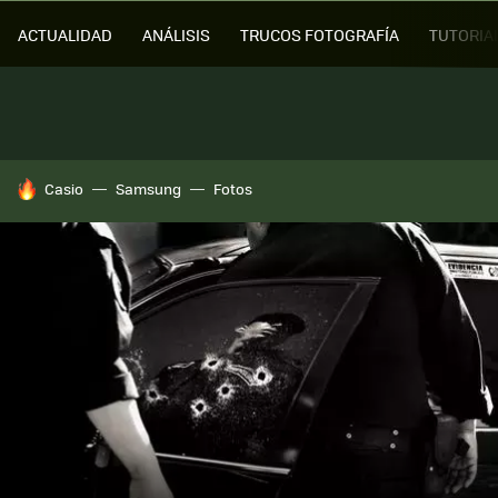
ACTUALIDAD
ANÁLISIS
TRUCOS FOTOGRAFÍA
TUTORIA
HOY SE HABLA DE
Casio
Samsung
Fotos