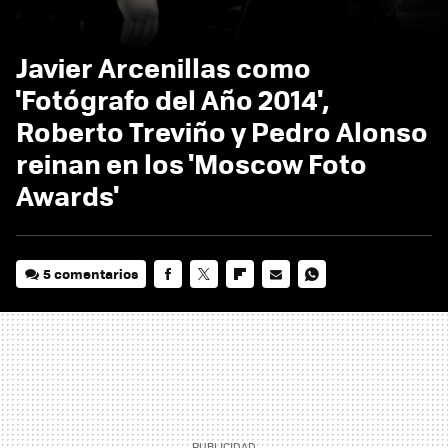
Javier Arcenillas como
'Fotógrafo del Año 2014',
Roberto Treviño y Pedro Alonso
reinan en los 'Moscow Foto
Awards'
5 comentarios
FACEBOOK
TWITTER
FLIPBOARD
E-
WHATSAPP
MAIL