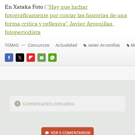
En Xataka Foto |
"Hay que luchar
fotográficamente por contar las historias de una
forma crítica y reflexiva", Javier Arcenillas,
fotoperiodista
TEMAS
Concursos
Actualidad
Javier Arcenillas
M
FACEBOOK
TWITTER
FLIPBOARD
E-
WHATSAPP
MAIL
Comentarios cerrados
VER
5 COMENTARIOS