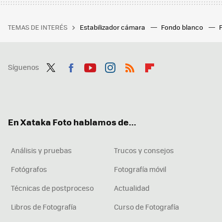
TEMAS DE INTERÉS
Estabilizador cámara
Fondo blanco
Síguenos
Twit
Fac
You
Inst
RSS
Flip
ter
ebo
tub
agr
boa
ok
e
am
rd
En Xataka Foto hablamos de...
Análisis y pruebas
Trucos y consejos
Fotógrafos
Fotografía móvil
Técnicas de postproceso
Actualidad
Libros de Fotografía
Curso de Fotografía