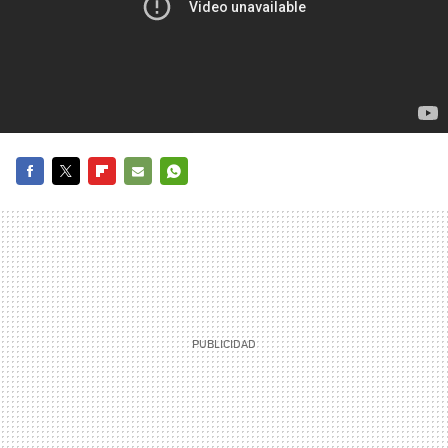
FACEBOOK
TWITTER
FLIPBOARD
E-
WHATSAPP
MAIL