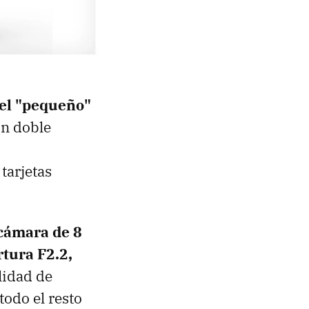
 el "pequeño"
n doble
tarjetas
cámara de 8
rtura F2.2,
ilidad de
todo el resto