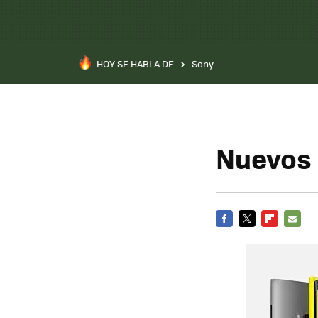
HOY SE HABLA DE
Sony
Nuevos 
FACEBOOK
TWITTER
FLIPBOARD
E-
MAIL