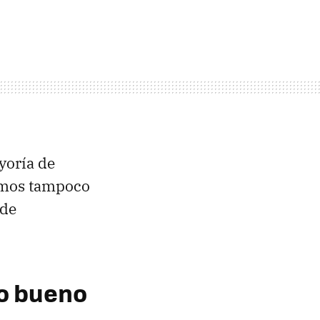
yoría de
emos tampoco
 de
lo bueno