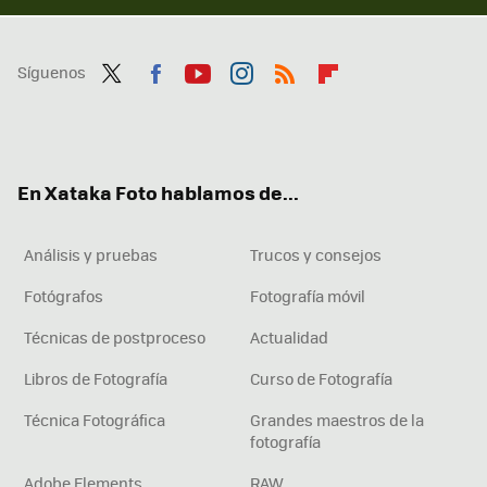
Síguenos
Twit
Fac
You
Inst
RSS
Flip
ter
ebo
tub
agr
boa
ok
e
am
rd
En Xataka Foto hablamos de...
Análisis y pruebas
Trucos y consejos
Fotógrafos
Fotografía móvil
Técnicas de postproceso
Actualidad
Libros de Fotografía
Curso de Fotografía
Técnica Fotográfica
Grandes maestros de la
fotografía
Adobe Elements
RAW