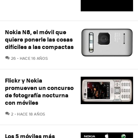
Nokia N8, el móvil que
quiere ponerle las cosas
difíciles a las compactas
COMENTARIOS
26
HACE 16 AÑOS
Flickr y Nokia
promueven un concurso
de fotografía nocturna
con móviles
COMENTARIOS
2
HACE 18 AÑOS
Los 5 móviles más