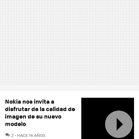
Nokia nos invita a
disfrutar de la calidad de
imagen de su nuevo
modelo
COMENTARIOS
2
HACE 14 AÑOS