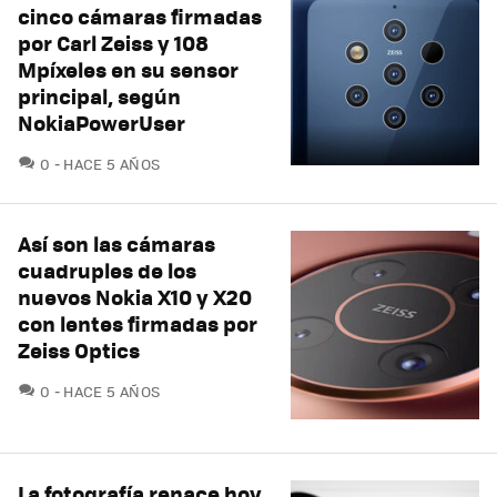
cinco cámaras firmadas
por Carl Zeiss y 108
Mpíxeles en su sensor
principal, según
NokiaPowerUser
COMENTARIOS
0
HACE 5 AÑOS
Así son las cámaras
cuadruples de los
nuevos Nokia X10 y X20
con lentes firmadas por
Zeiss Optics
COMENTARIOS
0
HACE 5 AÑOS
La fotografía renace hoy,