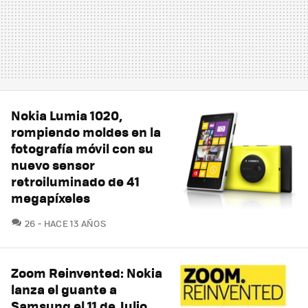
Nokia Lumia 1020,
rompiendo moldes en la
fotografía móvil con su
nuevo sensor
retroiluminado de 41
megapíxeles
COMENTARIOS
26
HACE 13 AÑOS
Zoom Reinvented: Nokia
lanza el guante a
Samsung el 11 de Julio