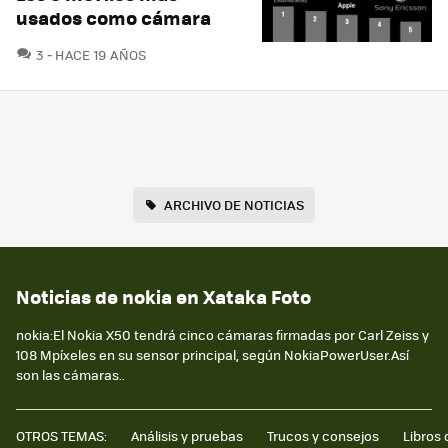
usados como cámara
COMENTARIOS
3
HACE 19 AÑOS
ARCHIVO DE NOTICIAS
Noticias de nokia en Xataka Foto
nokia:El Nokia X50 tendrá cinco cámaras firmadas por Carl Zeiss y
108 Mpíxeles en su sensor principal, según NokiaPowerUser.Así
son las cámaras..
OTROS TEMAS:
Análisis y pruebas
Trucos y consejos
Libros 