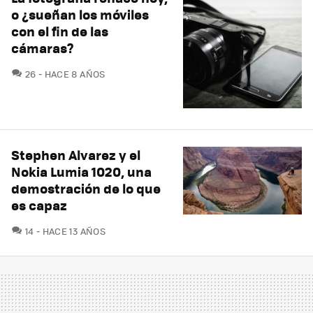
o ¿sueñan los móviles
con el fin de las
cámaras?
COMENTARIOS
26
HACE 8 AÑOS
Stephen Alvarez y el
Nokia Lumia 1020, una
demostración de lo que
es capaz
COMENTARIOS
14
HACE 13 AÑOS