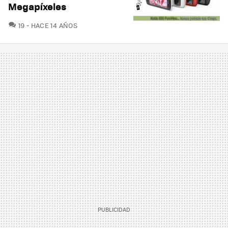
Megapíxeles
COMENTARIOS
19
HACE 14 AÑOS