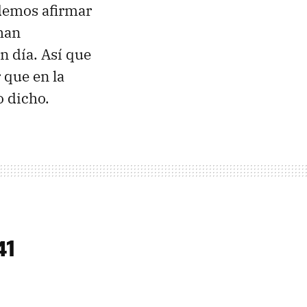
odemos afirmar
han
n día. Así que
 que en la
o dicho.
41