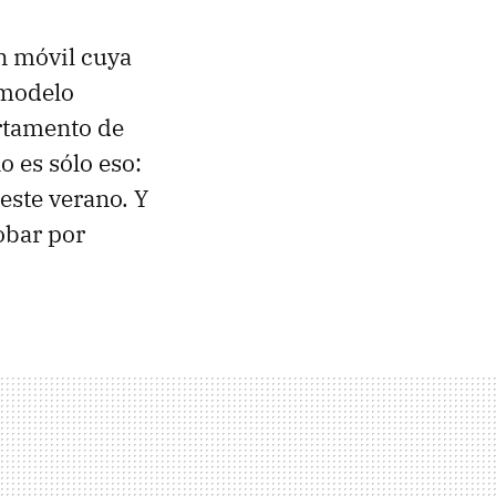
n móvil cuya
 modelo
artamento de
o es sólo eso:
 este verano. Y
obar por