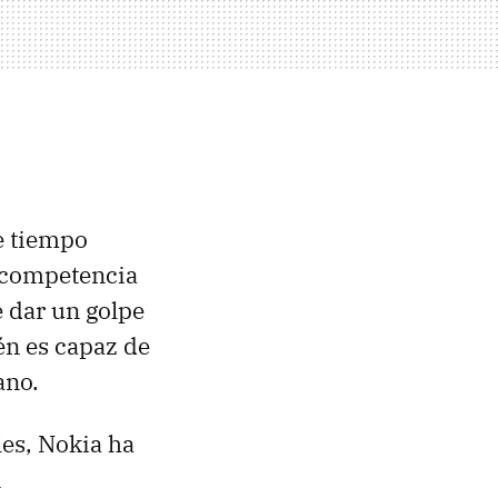
e tiempo
n competencia
e dar un golpe
én es capaz de
ano.
les, Nokia ha
n