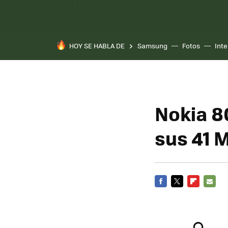
HOY SE HABLA DE
Samsung
Fotos
Inte
Nokia 8
sus 41 
FACEBOOK
TWITTER
FLIPBOARD
E-
MAIL