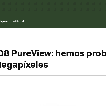
ligencia artificial
08 PureView: hemos pro
Megapíxeles