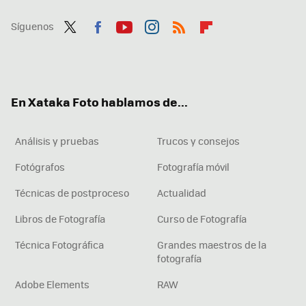
Síguenos
Twit
Fac
You
Inst
RSS
Flip
ter
ebo
tub
agr
boa
ok
e
am
rd
En Xataka Foto hablamos de...
Análisis y pruebas
Trucos y consejos
Fotógrafos
Fotografía móvil
Técnicas de postproceso
Actualidad
Libros de Fotografía
Curso de Fotografía
Técnica Fotográfica
Grandes maestros de la
fotografía
Adobe Elements
RAW