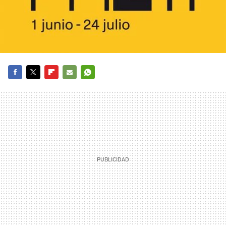
FACEBOOK
TWITTER
FLIPBOARD
E-
WHATSAPP
MAIL