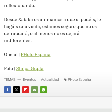
reflexionando.
Desde Xataka os animamos a que si podéis, le
hagáis una visita; estamos seguro que no os
defraudará, o al menos no os dejará
indiferentes.
Oficial |
PHoto España
Foto |
Shilpa Gupta
TEMAS
Eventos
Actualidad
PHoto España
FACEBOOK
TWITTER
FLIPBOARD
E-
WHATSAPP
MAIL