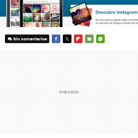
Sin comentarios
FACEBOOK
TWITTER
FLIPBOARD
E-
WHATSAPP
MAIL