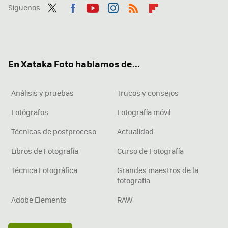
Síguenos
Twit
Fac
You
Inst
RSS
Flip
ter
ebo
tub
agr
boa
ok
e
am
rd
En Xataka Foto hablamos de...
Análisis y pruebas
Trucos y consejos
Fotógrafos
Fotografía móvil
Técnicas de postproceso
Actualidad
Libros de Fotografía
Curso de Fotografía
Técnica Fotográfica
Grandes maestros de la
fotografía
Adobe Elements
RAW